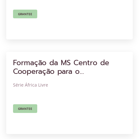
GRANTEE
Formação da MS Centro de
Cooperação para o
Desenvolvimento (MS TCDC)
Série África Livre
GRANTEE