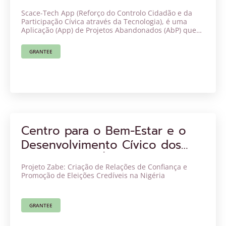
os Direitos Sociais ‒ CCIDESOR
Scace-Tech App (Reforço do Controlo Cidadão e da
Participação Cívica através da Tecnologia), é uma
Aplicação (App) de Projetos Abandonados (AbP) que
permite seguir mais de 150 mil milhões de nairas
nigerianas de projetos abandonados no Sudeste.
GRANTEE
Centro para o Bem-Estar e o
Desenvolvimento Cívico dos
Cidadãos em África (CWCD
Projeto Zabe: Criação de Relações de Confiança e
Africa)
Promoção de Eleições Credíveis na Nigéria
GRANTEE