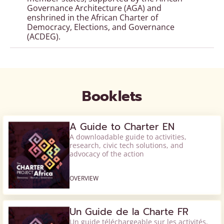
Governance Architecture (AGA) and
enshrined in the African Charter of
Democracy, Elections, and Governance
(ACDEG).
Booklets
A Guide to Charter EN
A downloadable guide to activities,
research, civic tech solutions, and
advocacy of the action
OVERVIEW
Un Guide de la Charte FR
Un guide téléchargeable sur les activités,